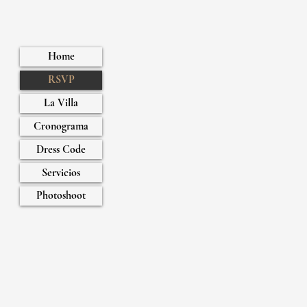
Home
RSVP
La Villa
Cronograma
Dress Code
Servicios
Photoshoot