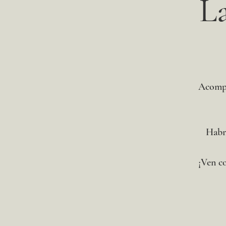
L
Acompá
Habrá
¡Ven co