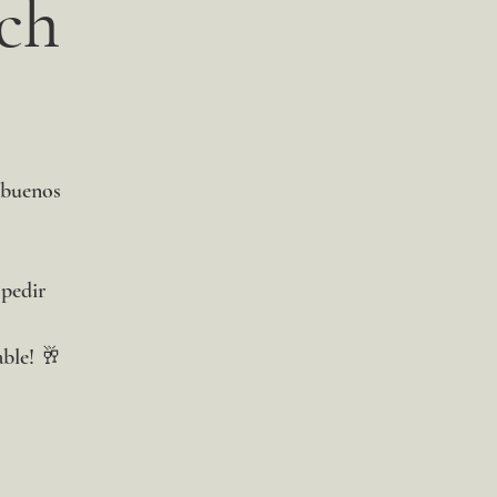
ch
 buenos
spedir
able! 🥂