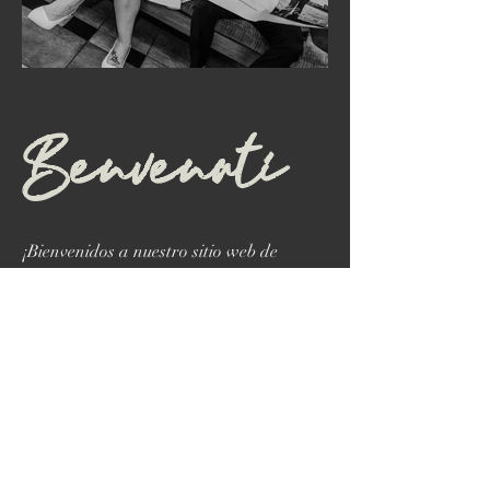
Benvenuti
¡Bienvenidos a nuestro sitio web de
bodas! Aquí todo lo que necesitas
saber sobre nuestro gran día. Desde
historia de nuestro amor hasta los
detalles de la celebración,
emocionados de compartir este
momento tan especial contigo.
Acompáñanos en esta hermosa